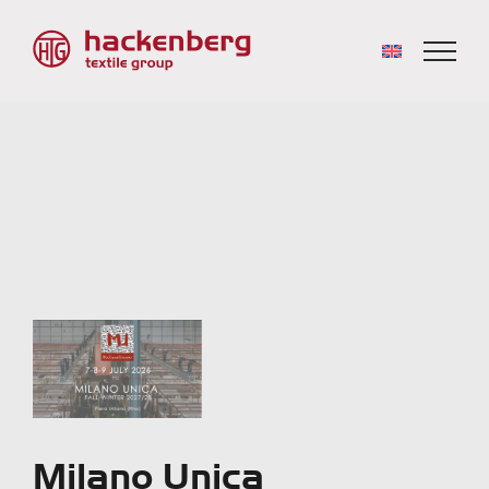
Zeige
grösseres
Bild
Milano Unica