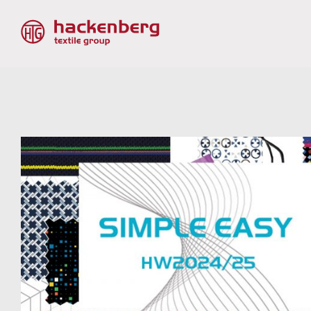
Zeige
grösseres
Bild